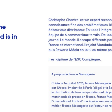
Christophe Chantrel est un expert reconnu
he
connaissance fine des problématiques lié
éditeur que distributeur. En 1999 il intèg
 is in
équipe de 8 commerciaux terrain. De 2001 
journal Le Monde, il occupe différents po
France et international.Il rejoint Mondado
puis Reworld Média en 2019 au même pos
Il est dipômé de l’ESC Compiègne.
A propos de France Messagerie
Créée le 1er juillet 2020, France Messagerie
par l’Arcep. Implantée à Paris (siège) et à Bo
la distribution de tous les quotidiens et de 
marchands de presse en France. France Mess
l’international. Forte d’une équipe reconnu
métier, France Messagerie est l’acteur de r