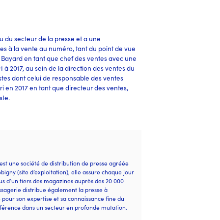
 du secteur de la presse et a une
es à la vente au numéro, tant du point de vue
re Bayard en tant que chef des ventes avec une
à 2017, au sein de la direction des ventes du
stes dont celui de responsable des ventes
ri en 2017 en tant que directeur des ventes,
te.
 est une société de distribution de presse agréée
bigny (site d’exploitation), elle assure chaque jour
plus d’un tiers des magazines auprès des 20 000
agerie distribue également la presse à
e pou
r son
expertise et sa connaissance fine du
éférence dans un secteur en profonde mutation.