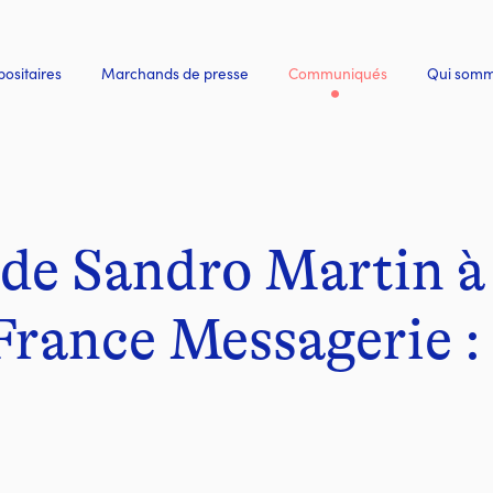
ositaires
Marchands de presse
Communiqués
Qui somm
- Actif
e Sandro Martin à 
France Messagerie : 
é