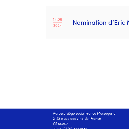
14.06
Nomination d’Eric 
2024
NOS ADRESSES :
Adresse siège social France Messagerie
2-22 place des Vins-de-France
CS 90807
75603 PARIS cedex 12