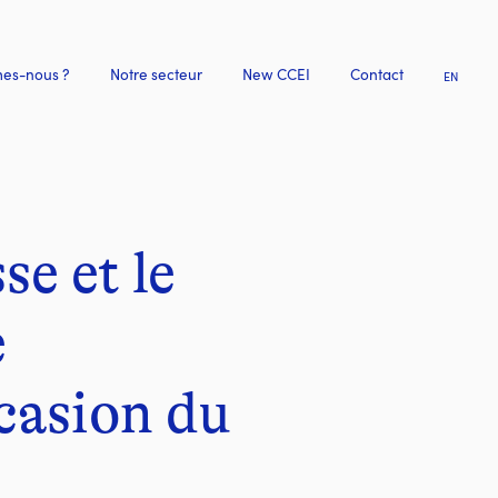
es-nous ?
Notre secteur
New CCEI
Contact
EN
e et le
e
casion du