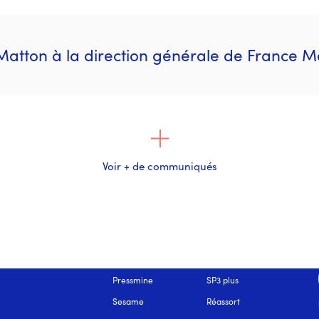
Matton à la direction générale de France 
Voir + de communiqués
NOS SOLUTIONS
Pressmine
SP3 plus
Sesame
Réassort