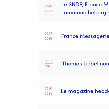
Le SNDP, France Me
07.07
2025
commune hébergeant
01.07
France Messagerie 
2025
06.05
Thomas Liébel nom
2025
25.10
Le magazine hebdo
2024