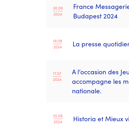
France Messagerie
30.09
2024
Budapest 2024
19.09
La presse quotidi
2024
A l’occasion des J
17.07
2024
accompagne les ma
nationale.
20.06
Historia et Mieux v
2024