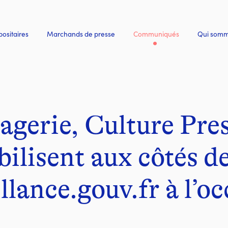
ositaires
Marchands de presse
Communiqués
Qui somm
- Actif
gerie, Culture Press
lisent aux côtés d
lance.gouv.fr à l’oc