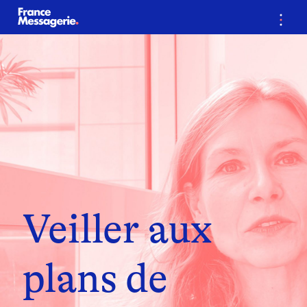
…
Veiller aux
plans de